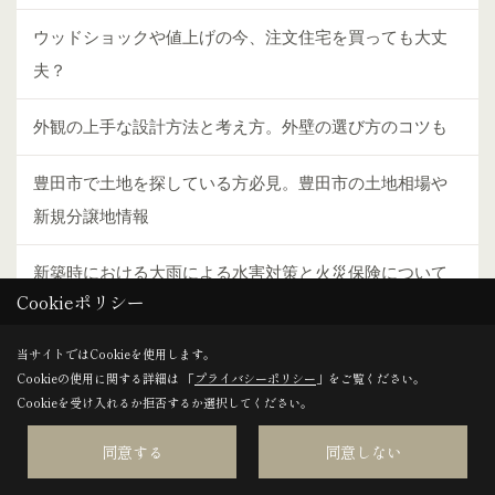
ウッドショックや値上げの今、注文住宅を買っても大丈
夫？
外観の上手な設計方法と考え方。外壁の選び方のコツも
豊田市で土地を探している方必見。豊田市の土地相場や
新規分譲地情報
新築時における大雨による水害対策と火災保険について
Cookieポリシー
解説
当サイトではCookieを使用します。
地鎮祭・上棟式・六曜・風水ー家づくりで気になる“慣
Cookieの使用に関する詳細は 「
プライバシーポリシー
」をご覧ください。
習”のアレコレ
Cookieを受け入れるか拒否するか選択してください。
同意する
同意しない
どんな人が合っている？新商品「LOOK」の魅力を解説！