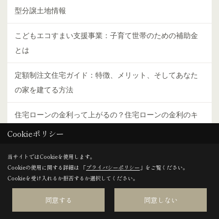
型分譲土地情報
こどもエコすまい支援事業：子育て世帯のための補助金
とは
定額制注文住宅ガイド：特徴、メリット、そしてあなた
の家を建てる方法
住宅ローンの金利って上がるの？住宅ローンの金利のキ
ホンを解説
Cookieポリシー
新築購入者必見！防犯カメラと設置ポイントの基本ガイ
当サイトではCookieを使用します。
Cookieの使用に関する詳細は 「
プライバシーポリシー
」をご覧ください。
ド
Cookieを受け入れるか拒否するか選択してください。
東南の角より良い土地がある？上手な土地の探し方とは
同意する
同意しない