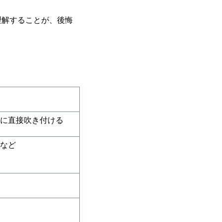
理解することが、後悔
に直接吹き付ける
など