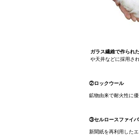
ガラス繊維で作られ
や天井などに採用さ
②ロックウール
鉱物由来で耐火性に優
③セルロースファイバ
新聞紙を再利用したエ