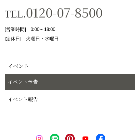
まして、ご本人様から直接、或いは一般に入手可
0120-07-8500
TEL.
能な情報等から適正に取得致します。
[営業時間] 9:00～18:00
３．個人情報の利用について
[定休日] 火曜日・水曜日
当社は、個人情報を以下の利用目的の達成に必要
な範囲内で、利用いたします。以下に定めのない
イベント
目的で個人情報を利用する場合、あらかじめご本
イベント予告
人様の同意を得た上で行います。
１）当社が行う宅地分譲においての情報提供、営
イベント報告
業活動、契約の締結と履行
２）当社が行う住宅建築においての情報提供、営
業活動、契約の締結と履行
３）当社が行う土地・建物の仲介業務においての