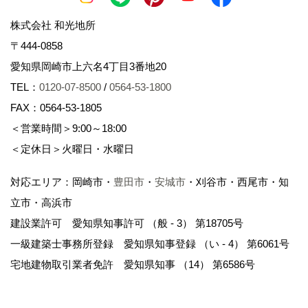
情報提供、営業活動、契約の締結と履行
株式会社 和光地所
４）上記目的の達成のために必要な手続き（融
〒444-0858
資、許認可、登記、保険等）及び各種送付物の送
愛知県岡崎市上六名4丁目3番地20
付
TEL：
0120-07-8500
/
0564-53-1800
５）アフターサービス及びメンテナンスサービス
FAX：0564-53-1805
６）マーケティング調査、満足度調査等のアンケ
＜営業時間＞9:00～18:00
ート調査
＜定休日＞火曜日・水曜日
７）上記目的の達成のために必要な範囲での外部
業者への委託
対応エリア：岡崎市・
豊田市
・
安城市
・刈谷市・西尾市・知
立市・高浜市
８）その他上記に付帯、関連する事項
建設業許可 愛知県知事許可 （般 - 3） 第18705号
一級建築士事務所登録 愛知県知事登録 （い - 4） 第6061号
４．個人情報の安全管理につ
宅地建物取引業者免許 愛知県知事 （14） 第6586号
いて