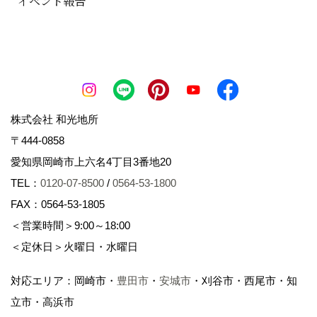
イベント報告
業活動、契約の締結と履行
２）当社が行う住宅建築においての情報提供、営
業活動、契約の締結と履行
３）当社が行う土地・建物の仲介業務においての
情報提供、営業活動、契約の締結と履行
株式会社 和光地所
４）上記目的の達成のために必要な手続き（融
〒444-0858
資、許認可、登記、保険等）及び各種送付物の送
愛知県岡崎市上六名4丁目3番地20
付
TEL：
0120-07-8500
/
0564-53-1800
５）アフターサービス及びメンテナンスサービス
FAX：0564-53-1805
６）マーケティング調査、満足度調査等のアンケ
＜営業時間＞9:00～18:00
ート調査
＜定休日＞火曜日・水曜日
７）上記目的の達成のために必要な範囲での外部
業者への委託
対応エリア：岡崎市・
豊田市
・
安城市
・刈谷市・西尾市・知
立市・高浜市
８）その他上記に付帯、関連する事項