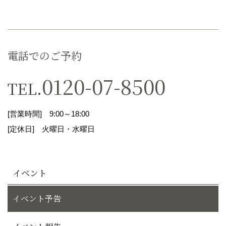
２．個人情報の取得について
電話でのご予約
当社は事業の遂行に際して必要な個人情報につき
まして、ご本人様から直接、或いは一般に入手可
0120-07-8500
TEL.
能な情報等から適正に取得致します。
[営業時間] 9:00～18:00
３．個人情報の利用について
[定休日] 火曜日・水曜日
当社は、個人情報を以下の利用目的の達成に必要
な範囲内で、利用いたします。以下に定めのない
イベント
目的で個人情報を利用する場合、あらかじめご本
イベント予告
人様の同意を得た上で行います。
１）当社が行う宅地分譲においての情報提供、営