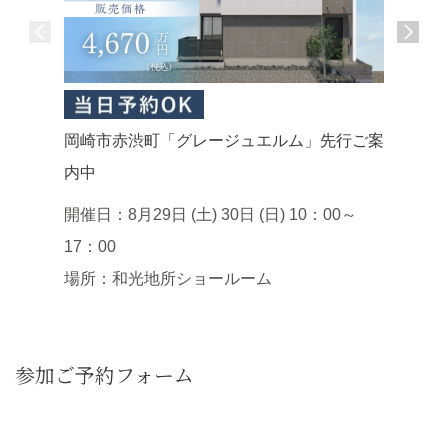
岡崎市赤渋町「グレージュエルム」先行ご案
岡崎市下
内中
案内中
開催日：8月29日 (土) 30日 (日) 10：00～
開催日：
17：00
聞かせく
場所：和光地所ショールーム
場所：和
参加ご予約フォーム