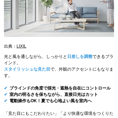
出典：
LIXIL
光と風を通しながら、しっかりと
日差しを調整
できるブラ
インド。
スタイリッシュな見た目
で、外観のアクセントにもなりま
す。
✔
ブラインドの角度で採光・遮熱を自在にコントロール
✔
室内の明るさを保ちながら、直接日光はカット
✔
電動操作もOK！夏でも心地よい風を室内へ
「見た目にもこだわりたい」「より快適な環境をつくりた