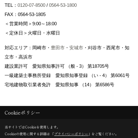
TEL：
0120-07-8500
/
0564-53-1800
FAX：0564-53-1805
＜営業時間＞9:00～18:00
＜定休日＞火曜日・水曜日
対応エリア：岡崎市・
豊田市
・
安城市
・刈谷市・西尾市・知
立市・高浜市
建設業許可 愛知県知事許可 （般 - 3） 第18705号
一級建築士事務所登録 愛知県知事登録 （い - 4） 第6061号
宅地建物取引業者免許 愛知県知事 （14） 第6586号
Cookieポリシー
Copyright (c)
岡崎市の注文住宅・建売・新築戸建てなら WAKO / 和光
当サイトではCookieを使用します。
Cookieの使用に関する詳細は 「
プライバシーポリシー
」をご覧ください。
地所
.All Rights Reserved.