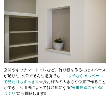
玄関やキッチン・トイレなど、飾り棚を作るにはスペース
が足りない(;O;)!!そんな場所でも、
ニッチなら省スペース
で見た目もすっきり
☆彡お好みの大きさや位置で作ること
ができ、活用法によっては時短になる“
家事動線の良い家
づくり
”にも貢献します!!