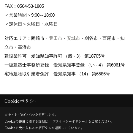
FAX：0564-53-1805
＜営業時間＞9:00～18:00
＜定休日＞火曜日・水曜日
対応エリア：岡崎市・
豊田市
・
安城市
・刈谷市・西尾市・知
立市・高浜市
建設業許可 愛知県知事許可 （般 - 3） 第18705号
一級建築士事務所登録 愛知県知事登録 （い - 4） 第6061号
宅地建物取引業者免許 愛知県知事 （14） 第6586号
Cookieポリシー
Copyright (c)
岡崎市の注文住宅・建売・新築戸建てなら WAKO / 和光
当サイトではCookieを使用します。
Cookieの使用に関する詳細は 「
プライバシーポリシー
」をご覧ください。
地所
.All Rights Reserved.
Cookieを受け入れるか拒否するか選択してください。