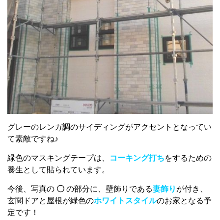
グレーのレンガ調のサイディングがアクセントとなってい
て素敵ですね♪
緑色のマスキングテープは、
コーキング打ち
をするための
養生として貼られています。
今後、写真の
〇
の部分に、壁飾りである
妻飾り
が付き、
玄関ドアと屋根が緑色の
ホワイトスタイル
のお家となる予
定です！