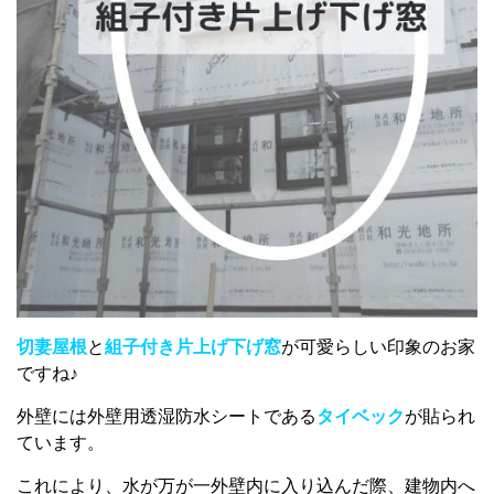
切妻屋根
と
組
子
付き片上げ下げ窓
が可愛らしい印象のお家
ですね♪
外壁には外壁用透湿防水シートである
タイベック
が貼られ
ています。
これにより、水が万が一外壁内に入り込んだ際、建物内へ