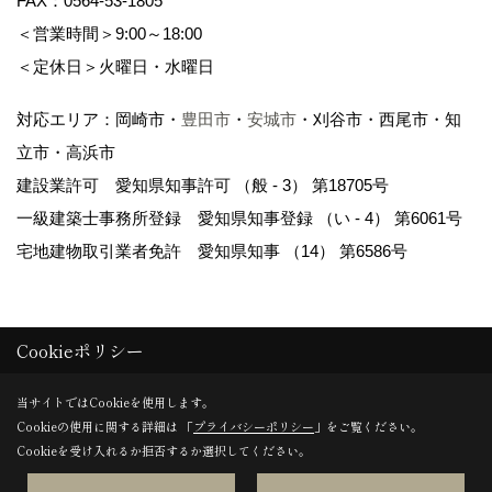
FAX：0564-53-1805
＜営業時間＞9:00～18:00
＜定休日＞火曜日・水曜日
対応エリア：岡崎市・
豊田市
・
安城市
・刈谷市・西尾市・知
立市・高浜市
建設業許可 愛知県知事許可 （般 - 3） 第18705号
一級建築士事務所登録 愛知県知事登録 （い - 4） 第6061号
宅地建物取引業者免許 愛知県知事 （14） 第6586号
Cookieポリシー
Copyright (c)
岡崎市の注文住宅・建売・新築戸建てなら WAKO / 和光
当サイトではCookieを使用します。
Cookieの使用に関する詳細は 「
プライバシーポリシー
」をご覧ください。
地所
.All Rights Reserved.
Cookieを受け入れるか拒否するか選択してください。