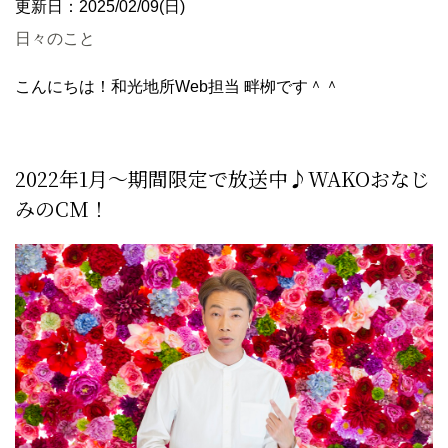
更新日：2025/02/09(日)
日々のこと
こんにちは！和光地所Web担当 畔栁です＾＾
2022年1月～期間限定で放送中♪WAKO
おなじ
みのCM！