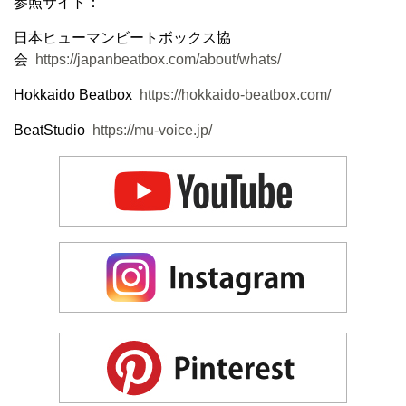
参照サイト：
日本ヒューマンビートボックス協
会
https://japanbeatbox.com/about/whats/
Hokkaido Beatbox
https://hokkaido-beatbox.com/
BeatStudio
https://mu-voice.jp/