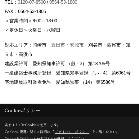
TEL：
0120-07-8500
/
0564-53-1800
FAX：0564-53-1805
＜営業時間＞9:00～18:00
＜定休日＞火曜日・水曜日
対応エリア：岡崎市・
豊田市
・
安城市
・刈谷市・西尾市・知
立市・高浜市
建設業許可 愛知県知事許可 （般 - 3） 第18705号
一級建築士事務所登録 愛知県知事登録 （い - 4） 第6061号
宅地建物取引業者免許 愛知県知事 （14） 第6586号
Cookieポリシー
Copyright (c)
岡崎市の注文住宅・建売・新築戸建てなら WAKO / 和光
当サイトではCookieを使用します。
Cookieの使用に関する詳細は 「
プライバシーポリシー
」をご覧ください。
地所
.All Rights Reserved.
Cookieを受け入れるか拒否するか選択してください。