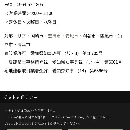
FAX：0564-53-1805
＜営業時間＞9:00～18:00
＜定休日＞火曜日・水曜日
対応エリア：岡崎市・
豊田市
・
安城市
・刈谷市・西尾市・知
立市・高浜市
建設業許可 愛知県知事許可 （般 - 3） 第18705号
一級建築士事務所登録 愛知県知事登録 （い - 4） 第6061号
宅地建物取引業者免許 愛知県知事 （14） 第6586号
Cookieポリシー
Copyright (c)
岡崎市の注文住宅・建売・新築戸建てなら WAKO / 和光
当サイトではCookieを使用します。
Cookieの使用に関する詳細は 「
プライバシーポリシー
」をご覧ください。
地所
.All Rights Reserved.
Cookieを受け入れるか拒否するか選択してください。